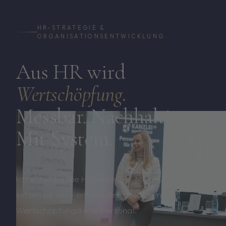
HR-STRATEGIE &
ORGANISATIONSENTWICKLUNG
Aus HR wird
Wertschöpfung.
Messbar. Nachhaltig.
Mit System.
Ich entwickle die HR-Strategie. Meine Teams
setzen sie um – entlang der gesamten
Wertschöpfungskette Personal.